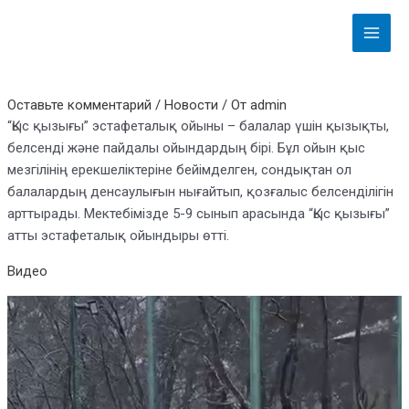
Перейти
Навигация
Main
к
по
Menu
содержимому
записям
Оставьте комментарий
/
Новости
/ От
admin
“Қыс қызығы” эстафеталық ойыны – балалар үшін қызықты,
белсенді және пайдалы ойындардың бірі. Бұл ойын қыс
мезгілінің ерекшеліктеріне бейімделген, сондықтан ол
балалардың денсаулығын нығайтып, қозғалыс белсенділігін
арттырады. Мектебімізде 5-9 сынып арасында “Қыс қызығы”
атты эстафеталық ойындыры өтті.
Видео