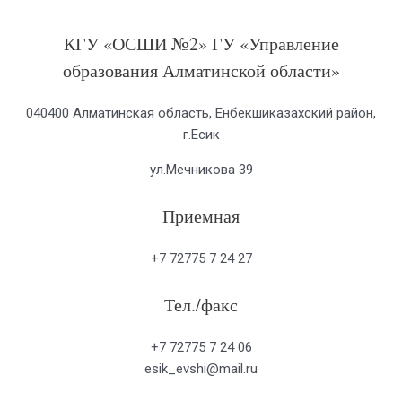
КГУ «ОСШИ №2» ГУ «Управление
образования Алматинской области»
040400 Алматинская область, Енбекшиказахский район,
г.Есик
ул.Мечникова 39
Приемная
+7 72775 7 24 27
Тел./факс
+7 72775 7 24 06
esik_evshi@mail.ru