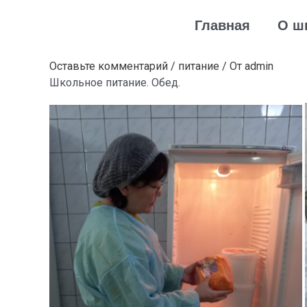
Перейти
Навигация
Главная
О ш
к
по
содержимому
записям
Оставьте комментарий
/
питание
/ От
admin
Школьное питание. Обед.