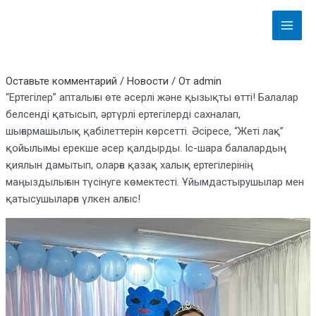
Перейти
Навигация
Main
к
по
Menu
содержимому
записям
Оставьте комментарий
/
Новости
/ От
admin
“Ертегілер” апталығы өте әсерлі және қызықты өтті! Балалар
белсенді қатысып, әртүрлі ертегілерді сахналап,
шығармашылық қабілеттерін көрсетті. Әсіресе, “Жеті лақ”
қойылымы ерекше әсер қалдырды. Іс-шара балалардың
қиялын дамытып, оларға қазақ халық ертегілерінің
маңыздылығын түсінуге көмектесті. Ұйымдастырушылар мен
қатысушыларға үлкен алғыс!