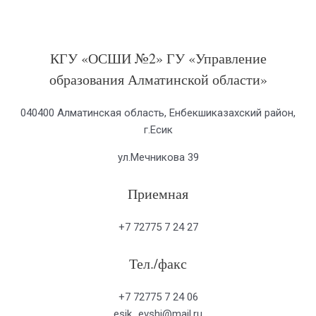
КГУ «ОСШИ №2» ГУ «Управление
образования Алматинской области»
040400 Алматинская область, Енбекшиказахский район,
г.Есик
ул.Мечникова 39
Приемная
+7 72775 7 24 27
Тел./факс
+7 72775 7 24 06
esik_evshi@mail.ru