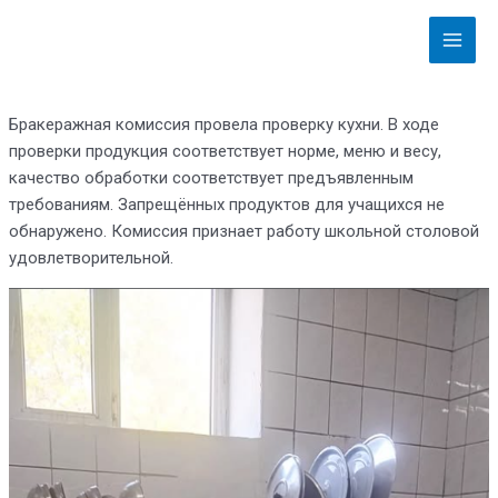
Перейти
Постраничная
Main
к
навигация
Menu
содержимому
записи
Бракеражная комиссия провела проверку кухни. В ходе
проверки продукция соответствует норме, меню и весу,
качество обработки соответствует предъявленным
требованиям. Запрещённых продуктов для учащихся не
обнаружено. Комиссия признает работу школьной столовой
удовлетворительной.