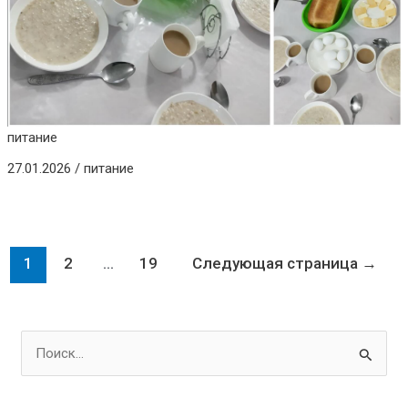
питание
27.01.2026
/
питание
1
2
…
19
Следующая страница
→
П
о