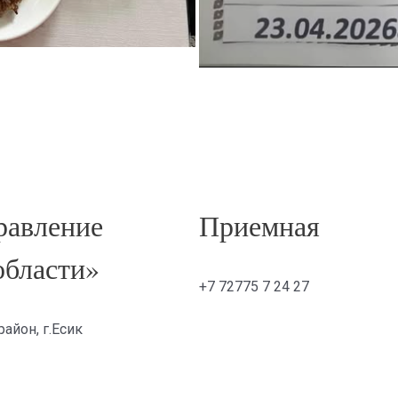
авление
Приемная
области»
+7 72775 7 24 27
айон, г.Есик