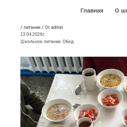
Перейти
Навигация
Главная
О ш
к
по
содержимому
записям
/
питание
/ От
admin
23.04.2026г.
Школьное питание. Обед.