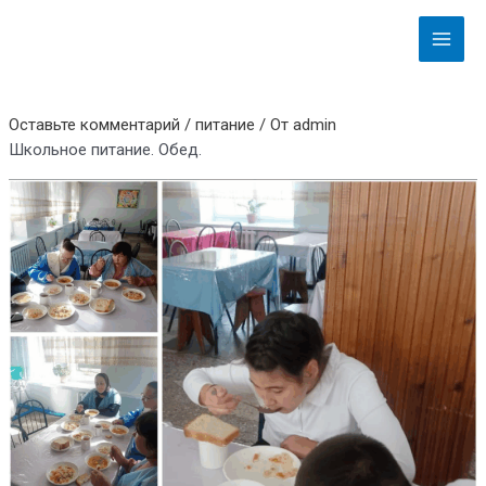
Перейти
Навигация
Main
к
по
Menu
содержимому
записям
Оставьте комментарий
/
питание
/ От
admin
Школьное питание. Обед.