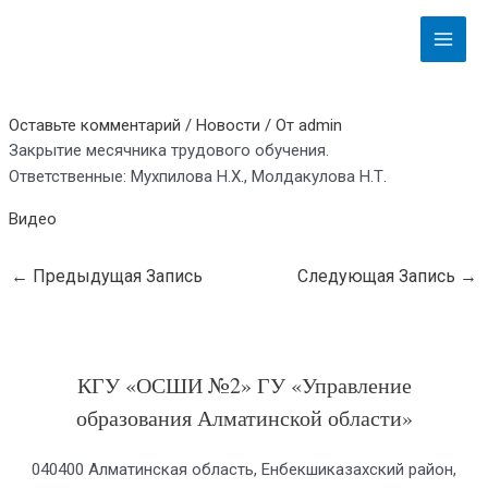
Перейти
Навигация
Main
к
по
Menu
содержимому
записям
Оставьте комментарий
/
Новости
/ От
admin
Закрытие месячника трудового обучения.
Ответственные: Мухпилова Н.Х., Молдакулова Н.Т.
Видео
←
Предыдущая Запись
Следующая Запись
→
КГУ «ОСШИ №2» ГУ «Управление
образования Алматинской области»
040400 Алматинская область, Енбекшиказахский район,