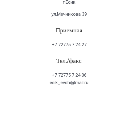
г.Есик
ул.Мечникова 39
Приемная
+7 72775 7 24 27
Тел./факс
+7 72775 7 24 06
esik_evshi@mail.ru