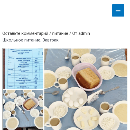
Перейти
Навигация
Main
к
по
Menu
содержимому
записям
Оставьте комментарий
/
питание
/ От
admin
Школьное питание. Завтрак.