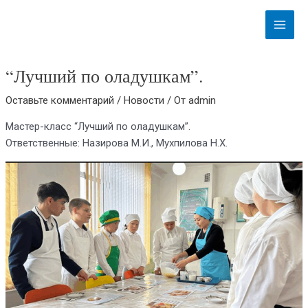
Перейти
Навигация
Main
к
по
Menu
содержимому
записям
“Лучший по оладушкам”.
Оставьте комментарий
/
Новости
/ От
admin
Мастер-класс “Лучший по оладушкам”.
Ответственные: Назирова М.И., Мухпилова Н.Х.