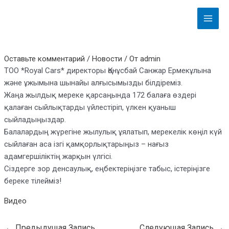
Перейти
Навигация
Main
к
по
Menu
содержимому
записям
Оставьте комментарий
/
Новости
/ От
admin
ТОО *Royal Cars* директоры Қонұсбай Санжар Ермекұлына
және ұжымына шынайы алғысымызды білдіреміз.
Жаңа жылдық мереке қарсаңында 172 балаға өздері
қалаған сыйлықтарды үйлестіріп, үлкен қуаныш
сыйладыңыздар.
Балалардың жүрегіне жылулық ұялатып, мерекелік көңіл күй
сыйлаған аса ізгі қамқорлықтарыңыз – нағыз
адамгершіліктің жарқын үлгісі.
Сіздерге зор денсаулық, еңбектеріңізге табыс, істеріңізге
береке тілейміз!
Видео
←
Предыдущая Запись
Следующая Запись
→