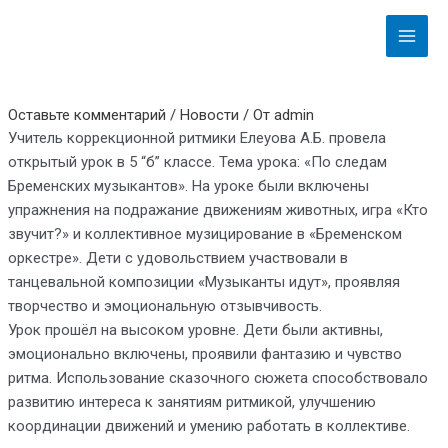
Перейти
Навигация
Main
к
по
Menu
содержимому
записям
Оставьте комментарий
/
Новости
/ От
admin
Учитель коррекционной ритмики Елеуова А.Б. провела
открытый урок в 5 “б” классе. Тема урока: «По следам
Бременских музыкантов». На уроке были включены
упражнения на подражание движениям животных, игра «Кто
звучит?» и коллективное музицирование в «Бременском
оркестре». Дети с удовольствием участвовали в
танцевальной композиции «Музыканты идут», проявляя
творчество и эмоциональную отзывчивость.
Урок прошёл на высоком уровне. Дети были активны,
эмоционально включены, проявили фантазию и чувство
ритма. Использование сказочного сюжета способствовало
развитию интереса к занятиям ритмикой, улучшению
координации движений и умению работать в коллективе.