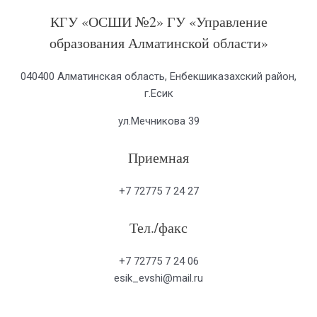
КГУ «ОСШИ №2» ГУ «Управление
образования Алматинской области»
040400 Алматинская область, Енбекшиказахский район,
г.Есик
ул.Мечникова 39
Приемная
+7 72775 7 24 27
Тел./факс
+7 72775 7 24 06
esik_evshi@mail.ru