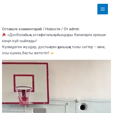
Перейти
Навигация
Main
к
по
Menu
содержимому
записям
Оставьте комментарий
/
Новости
/ От
admin
«Досболайық» эстафеталық ойындары балаларға ерекше
көңіл күй сыйлады!
Күлімдеген жүздер, достық пен қуанышқа толы сәттер – міне,
осы күннің басты жетістігі!