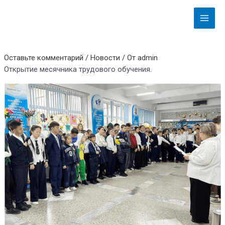
Перейти
Навигация
Main
к
по
Menu
содержимому
записям
Оставьте комментарий
/
Новости
/ От
admin
Открытие месячника трудового обучения.