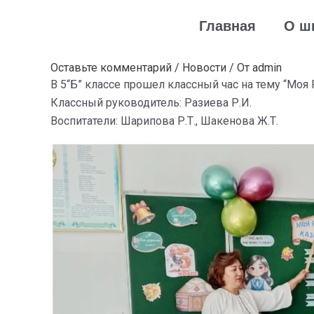
Перейти
Навигация
Главная
О ш
к
по
содержимому
записям
Оставьте комментарий
/
Новости
/ От
admin
В 5“Б” классе прошел классный час на тему “Моя 
Классный руководитель: Разиева Р.И.
Воспитатели: Шарипова Р.Т., Шакенова Ж.Т.