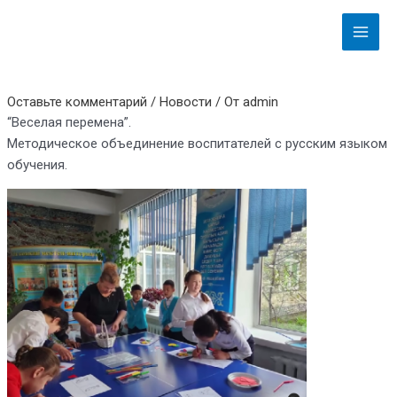
Перейти
Навигация
Main
к
по
Menu
содержимому
записям
Оставьте комментарий
/
Новости
/ От
admin
“Веселая перемена”.
Методическое объединение воспитателей с русским языком
обучения.