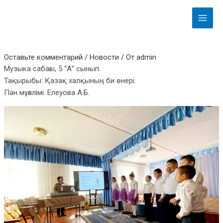
Перейти
Навигация
Main
к
по
Menu
содержимому
записям
Оставьте комментарий
/
Новости
/ От
admin
Музыка сабағы, 5 “А” сынып.
Тақырыбы: Қазақ халқының би өнері.
Пән мұғалімі: Елеуова А.Б.