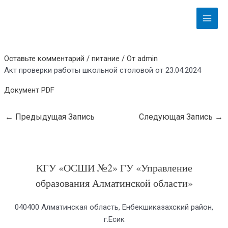
Перейти
Навигация
Main
к
по
Menu
содержимому
записям
Оставьте комментарий
/
питание
/ От
admin
Акт проверки работы школьной столовой от 23.04.2024
Документ PDF
←
Предыдущая Запись
Следующая Запись
→
КГУ «ОСШИ №2» ГУ «Управление
образования Алматинской области»
040400 Алматинская область, Енбекшиказахский район,
г.Есик