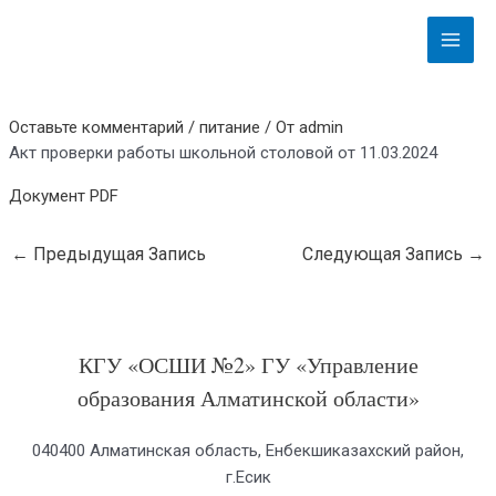
Перейти
Навигация
Main
к
по
Menu
содержимому
записям
Оставьте комментарий
/
питание
/ От
admin
Акт проверки работы школьной столовой от 11.03.2024
Документ PDF
←
Предыдущая Запись
Следующая Запись
→
КГУ «ОСШИ №2» ГУ «Управление
образования Алматинской области»
040400 Алматинская область, Енбекшиказахский район,
г.Есик