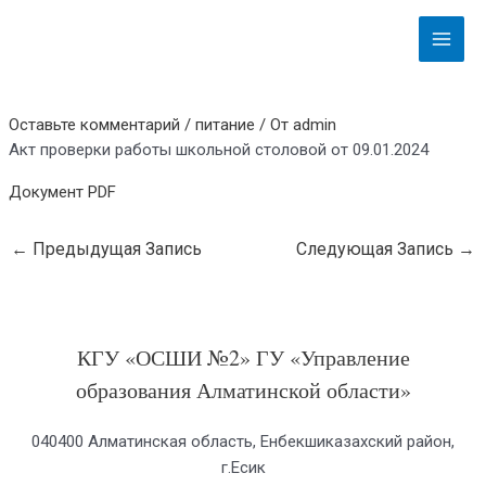
Перейти
Навигация
Main
к
по
Menu
содержимому
записям
Оставьте комментарий
/
питание
/ От
admin
Акт проверки работы школьной столовой от 09.01.2024
Документ PDF
←
Предыдущая Запись
Следующая Запись
→
КГУ «ОСШИ №2» ГУ «Управление
образования Алматинской области»
040400 Алматинская область, Енбекшиказахский район,
г.Есик