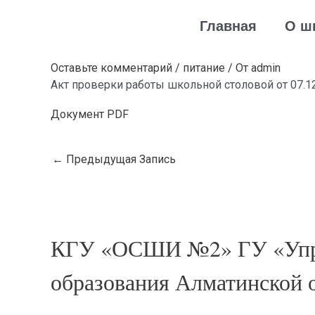
Перейти
Навигация
Главная
О ш
к
по
содержимому
записям
Оставьте комментарий
/
питание
/ От
admin
Акт проверки работы школьной столовой от 07.1
Документ PDF
←
Предыдущая Запись
КГУ «ОСШИ №2» ГУ «Упр
образования Алматинской 