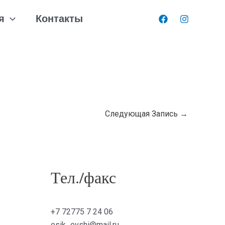
я
Контакты
Следующая Запись
→
Тел./факс
+7 72775 7 24 06
esik_evshi@mail.ru