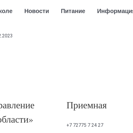
коле
Новости
Питание
Информаци
2.2023
авление
Приемная
области»
+7 72775 7 24 27