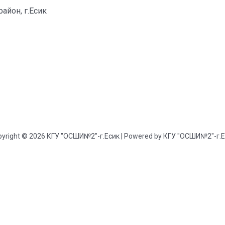
айон, г.Есик
yright © 2026 КГУ "ОСШИ№2"-г.Есик | Powered by КГУ "ОСШИ№2"-г.