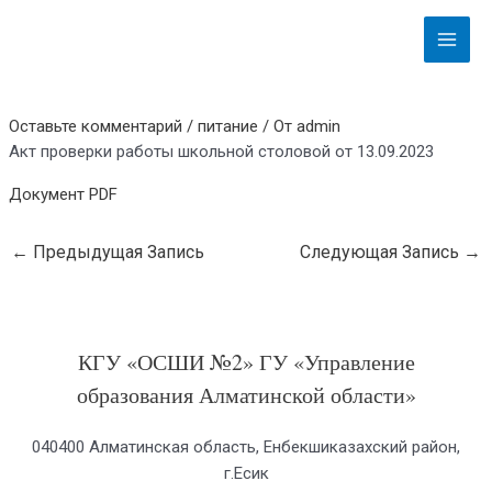
Перейти
Навигация
Main
к
по
Menu
содержимому
записям
Оставьте комментарий
/
питание
/ От
admin
Акт проверки работы школьной столовой от 13.09.2023
Документ PDF
←
Предыдущая Запись
Следующая Запись
→
КГУ «ОСШИ №2» ГУ «Управление
образования Алматинской области»
040400 Алматинская область, Енбекшиказахский район,
г.Есик