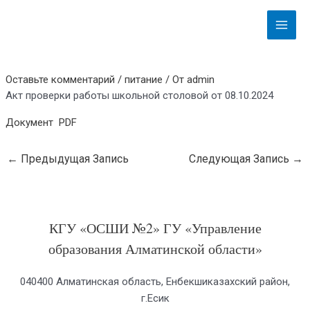
Перейти
Навигация
Main
к
по
Menu
содержимому
записям
Оставьте комментарий
/
питание
/ От
admin
Акт проверки работы школьной столовой от 08.10.2024
Документ PDF
←
Предыдущая Запись
Следующая Запись
→
КГУ «ОСШИ №2» ГУ «Управление
образования Алматинской области»
040400 Алматинская область, Енбекшиказахский район,
г.Есик