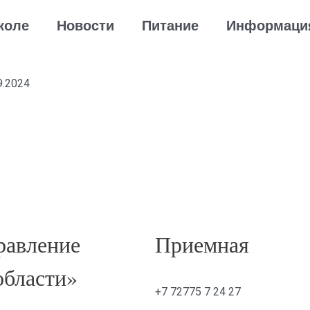
коле
Новости
Питание
Информаци
9.2024
авление
Приемная
области»
+7 72775 7 24 27