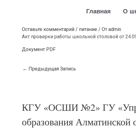
Перейти
Навигация
Главная
О ш
к
по
содержимому
записям
Оставьте комментарий
/
питание
/ От
admin
Акт проверки работы школьной столовой от 24.0
Документ PDF
←
Предыдущая Запись
КГУ «ОСШИ №2» ГУ «Упр
образования Алматинской 