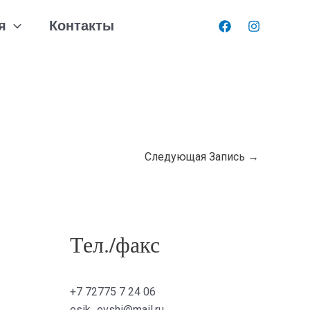
я
Контакты
Следующая Запись
→
Тел./факс
+7 72775 7 24 06
esik_evshi@mail.ru