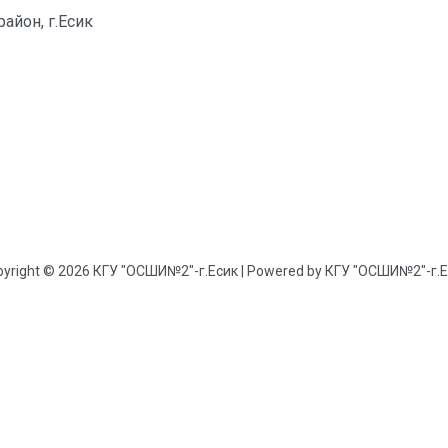
айон, г.Есик
yright © 2026 КГУ "ОСШИ№2"-г.Есик | Powered by КГУ "ОСШИ№2"-г.