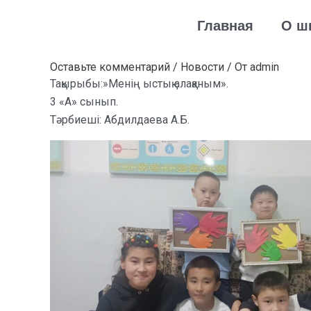
Перейти
Навигация
Главная
О ш
к
по
содержимому
записям
Оставьте комментарий
/
Новости
/ От
admin
Тақырыбы:»Менің ыстық алақаным».
3 «А» сынып.
Тәрбиеші: Абдилдаева А.Б.