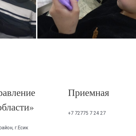
авление
Приемная
области»
+7 72775 7 24 27
айон, г.Есик