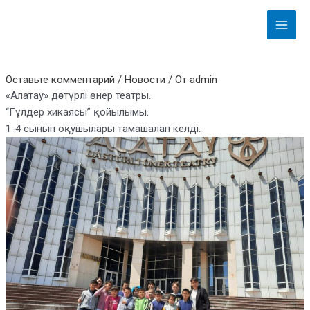
Перейти
Навигация
Main
к
по
Menu
содержимому
записям
Оставьте комментарий
/
Новости
/ От
admin
«Алатау» дәстүрлі өнер театры.
“Гүлдер хикаясы” қойылымы.
1-4 сынып оқушылары тамашалап келді.