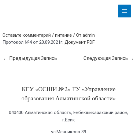
Перейти
Навигация
Main
к
по
Menu
содержимому
записям
Оставьте комментарий
/
питание
/ От
admin
Протокол №4 от 20.09.2021г.
Документ PDF
←
Предыдущая Запись
Следующая Запись
→
КГУ «ОСШИ №2» ГУ «Управление
образования Алматинской области»
040400 Алматинская область, Енбекшиказахский район,
г.Есик
ул.Мечникова 39