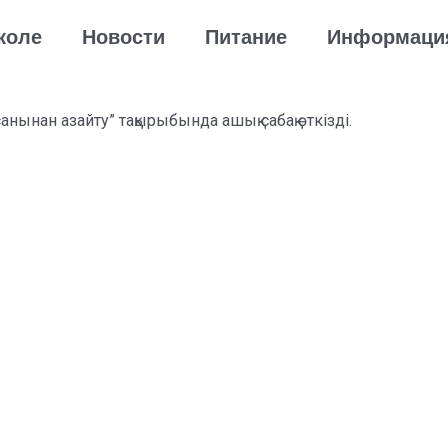
коле
Новости
Питание
Информаци
ынан азайту” тақырыбында ашық сабақ өткізді.