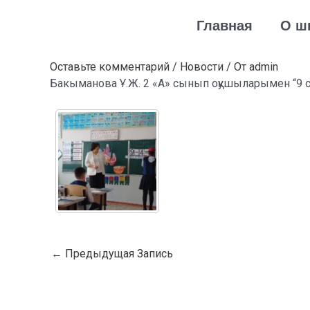
Перейти
Навигация
Главная
О ш
к
по
содержимому
записям
Оставьте комментарий
/
Новости
/ От
admin
Бакыманова Ұ.Ж. 2 «А» сынып оқушыларымен “9 сан
←
Предыдущая Запись