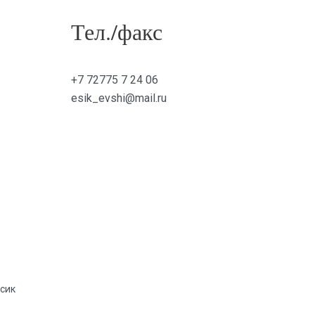
Тел./факс
+7 72775 7 24 06
esik_evshi@mail.ru
Есик