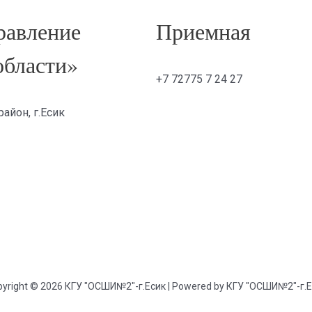
авление
Приемная
области»
+7 72775 7 24 27
айон, г.Есик
yright © 2026 КГУ "ОСШИ№2"-г.Есик | Powered by КГУ "ОСШИ№2"-г.