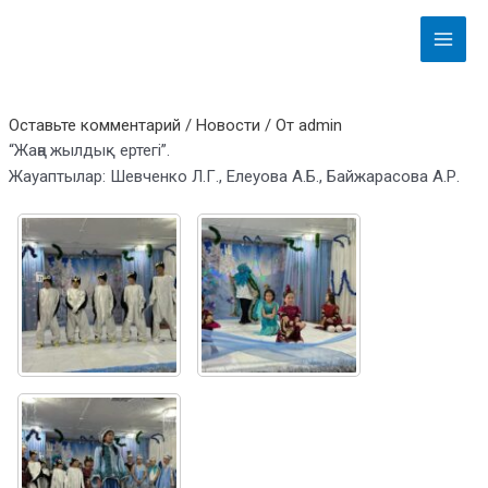
Перейти
Навигация
Main
к
по
Menu
содержимому
записям
Оставьте комментарий
/
Новости
/ От
admin
“Жаңа жылдық ертегі”.
Жауаптылар: Шевченко Л.Г., Елеуова А.Б., Байжарасова А.Р.