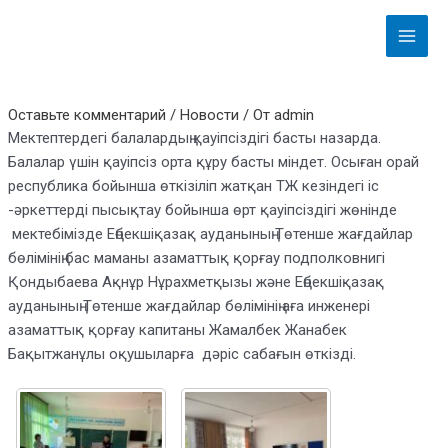
Перейти
Навигация
Main
к
по
Menu
содержимому
записям
Оставьте комментарий
/
Новости
/ От
admin
Мектептердегі балалардың қауіпсіздігі басты назарда.
Балалар үшін қауіпсіз орта құру басты міндет. Осыған орай
республика бойынша өткізіліп жатқан ТЖ кезіндегі іс
-әркеттерді пысықтау бойынша өрт қауіпсіздігі жөнінде
мектебімізде Еңбекшіқазақ ауданының Төтенше жағдайлар
бөлімінің бас маманы азаматтық қорғау подполковнигі
Қондыбаева Ақнұр Нұрахметқызы және Еңбекшіқазақ
ауданының Төтенше жағдайлар бөлімінің аға инженері
азаматтық қорғау капитаны Жамалбек Жанабек
Бақытжанұлы оқушыларға дәріс сабағын өткізді.