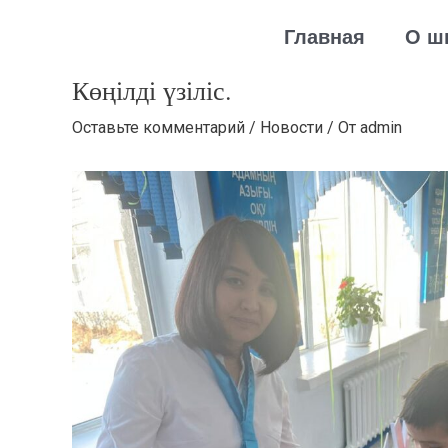
Перейти
Навигация
Главная
О ш
к
по
содержимому
записям
Көңілді үзіліс.
Оставьте комментарий
/
Новости
/ От
admin