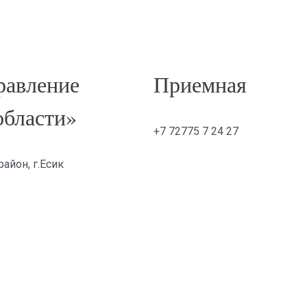
авление
Приемная
области»
+7 72775 7 24 27
айон, г.Есик