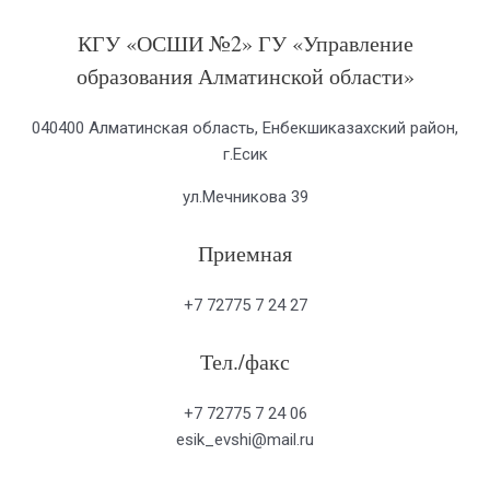
КГУ «ОСШИ №2» ГУ «Управление
образования Алматинской области»
040400 Алматинская область, Енбекшиказахский район,
г.Есик
ул.Мечникова 39
Приемная
+7 72775 7 24 27
Тел./факс
+7 72775 7 24 06
esik_evshi@mail.ru