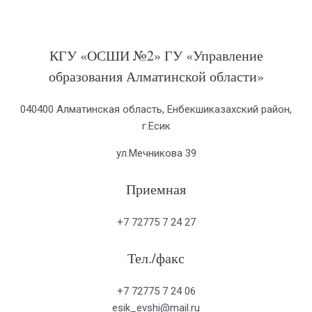
КГУ «ОСШИ №2» ГУ «Управление
образования Алматинской области»
040400 Алматинская область, Енбекшиказахский район,
г.Есик
ул.Мечникова 39
Приемная
+7 72775 7 24 27
Тел./факс
+7 72775 7 24 06
esik_evshi@mail.ru