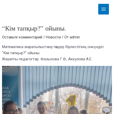
Перейти
Навигация
Main
к
по
Menu
содержимому
записям
“Кім тапқыр?” ойыны.
Оставьте комментарий
/
Новости
/ От
admin
Математика-жаратылыстану пәндер бірлестігінің онкүндігі.
“Кім тапқыр?” ойыны.
Жауапты педагогтар: Фазылова Г.Ө., Аккулова А.Е.