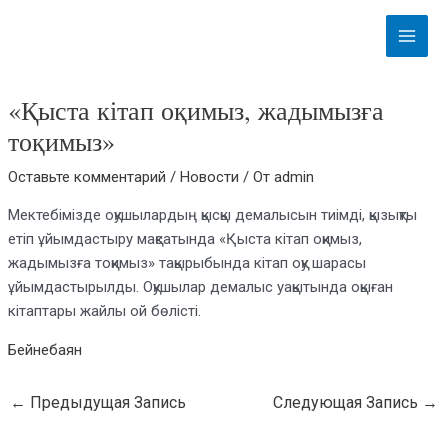
Перейти
Навигация
Main
к
по
Menu
содержимому
записям
«Қыста кітап оқимыз, жадымызға
тоқимыз»
Оставьте комментарий
/
Новости
/ От
admin
Мектебімізде оқушылардың қысқы демалысын тиімді, қызықты
етіп ұйымдастыру мақсатында «Қыста кітап оқимыз,
жадымызға тоқимыз» тақырыбында кітап оқу шарасы
ұйымдастырылды. Оқушылар демалыс уақытында оқыған
кітаптары жайлы ой бөлісті.
Бейнебаян
←
Предыдущая Запись
Следующая Запись
→