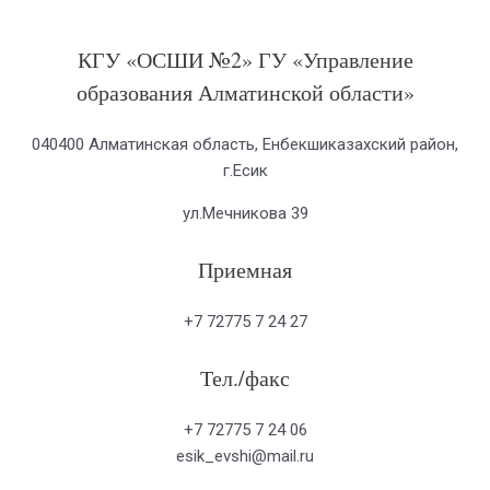
КГУ «ОСШИ №2» ГУ «Управление
образования Алматинской области»
040400 Алматинская область, Енбекшиказахский район,
г.Есик
ул.Мечникова 39
Приемная
+7 72775 7 24 27
Тел./факс
+7 72775 7 24 06
esik_evshi@mail.ru