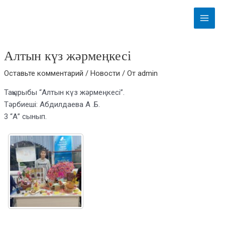
Перейти
Навигация
Main
к
по
Menu
содержимому
записям
Алтын күз жәрмеңкесі
Оставьте комментарий
/
Новости
/ От
admin
Тақырыбы “Алтын күз жәрмеңкесі”.
Тәрбиеші: Абдилдаева А .Б.
3 “А” сынып.