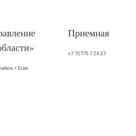
авление
Приемная
области»
+7 72775 7 24 27
айон, г.Есик