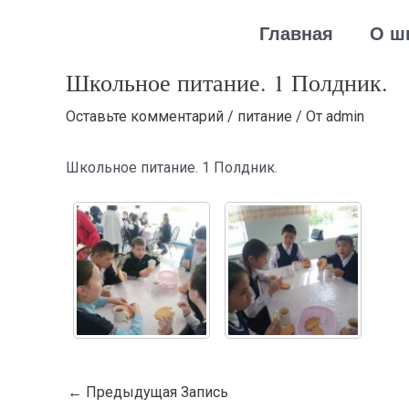
Перейти
Навигация
Главная
О ш
к
по
содержимому
записям
Школьное питание. 1 Полдник.
Оставьте комментарий
/
питание
/ От
admin
Школьное питание. 1 Полдник.
←
Предыдущая Запись