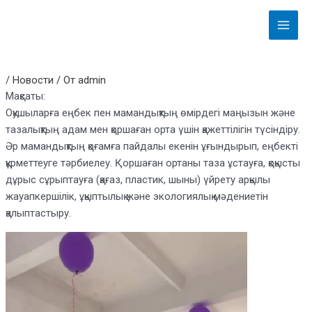
Перейти
Навигация
Main
к
по
Menu
содержимому
записям
/
Новости
/ От
admin
Мақсаты:
Оқушыларға еңбек пен мамандықтың өмірдегі маңызын және
тазалықтың адам мен қоршаған орта үшін қажеттілігін түсіндіру.
Әр мамандықтың қоғамға пайдалы екенін ұғындырып, еңбекті
құрметтеуге тәрбиелеу. Қоршаған ортаны таза ұстауға, қоқысты
дұрыс сұрыптауға (қағаз, пластик, шыны) үйрету арқылы
жауапкершілік, ұқыптылық және экологиялық мәдениетін
қалыптастыру.