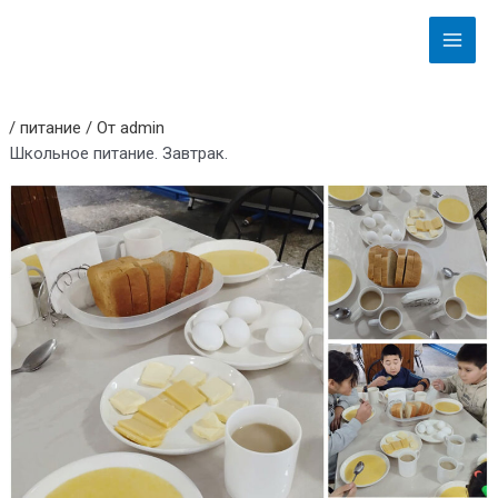
Перейти
Навигация
Main
к
по
Menu
содержимому
записям
/
питание
/ От
admin
Школьное питание. Завтрак.