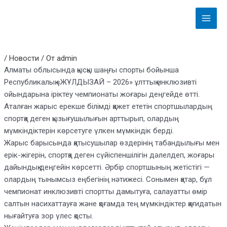
Перейти
Навигация
Main
к
по
Menu
содержимому
записям
/
Новости
/ От
admin
Алматы облысында қысқы шаңғы спорты бойынша
Республикалық «ЖҰЛДЫЗАЙ – 2026» ұлттық инклюзивті
ойындарына іріктеу чемпионаты жоғары деңгейде өтті.
Аталған жарыс ерекше білімді қажет ететін спортшылардың
спортқа деген қызығушылығын арттырып, олардың
мүмкіндіктерін көрсетуге үлкен мүмкіндік берді.
Жарыс барысында қатысушылар өздерінің табандылығы мен
ерік-жігерін, спортқа деген сүйіспеншілігін дәлелдеп, жоғары
дайындық деңгейін көрсетті. Әрбір спортшының жетістігі —
олардың тынымсыз еңбегінің нәтижесі. Сонымен қатар, бұл
чемпионат инклюзивті спортты дамытуға, салауатты өмір
салтын насихаттауға және қоғамда тең мүмкіндіктер қағидатын
нығайтуға зор үлес қосты.