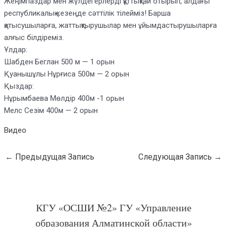
Жеңімпаздар мен жүлдегерлерді құттықтай отырып, алдағы
республикалық кезеңде сәттілік тілейміз! Барша
қатысушыларға, жаттықтырушылар мен ұйымдастырушыларға
алғыс білдіреміз.
Ұлдар:
Шабден Беглан 500 м — 1 орын
Қуанышұлы Нұрғиса 500м — 2 орын
Қыздар:
Нұрымбаева Мөлдір 400м -1 орын
Мелс Сезім 400м — 2 орын
Видео
←
Предыдущая Запись
Следующая Запись
→
КГУ «ОСШИ №2» ГУ «Управление
образования Алматинской области»