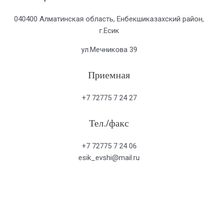
040400 Алматинская область, Енбекшиказахский район,
г.Есик
ул.Мечникова 39
Приемная
+7 72775 7 24 27
Тел./факс
+7 72775 7 24 06
esik_evshi@mail.ru