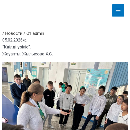
Перейти
Навигация
Main
к
по
Menu
содержимому
записям
/
Новости
/ От
admin
05.02.2026ж.
“Көңілді үзіліс”.
Жауапты: Жылысова Х.С.